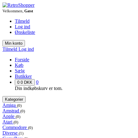
Velkommen,
Gæst
Tilmeld
Log ind
Ønskeliste
Min konto
Tilmeld
Log ind
Forside
Køb
Sælg
Butikker
0
0
0 DKK
Din indkøbskurv er tom.
Kategorier
Amiga
(0)
Amstrad
(0)
Apple
(0)
Atari
(0)
Commodore
(0)
Diverse
(1)