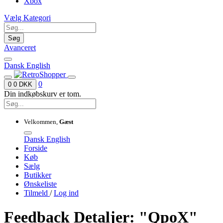
Xbox
Vælg Kategori
Søg
Avanceret
Dansk
English
0
0
0 DKK
Din indkøbskurv er tom.
Velkommen,
Gæst
Dansk
English
Forside
Køb
Sælg
Butikker
Ønskeliste
Tilmeld
/
Log ind
Feedback Detaljer: "QpoX"