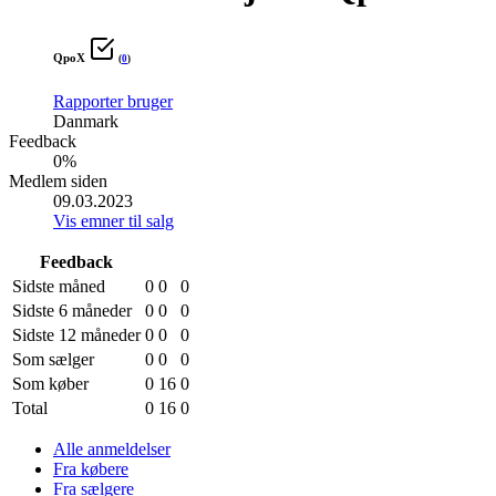
QpoX
(
0
)
Rapporter bruger
Danmark
Feedback
0%
Medlem siden
09.03.2023
Vis emner til salg
Feedback
Sidste måned
0
0
0
Sidste 6 måneder
0
0
0
Sidste 12 måneder
0
0
0
Som sælger
0
0
0
Som køber
0
16
0
Total
0
16
0
Alle anmeldelser
Fra købere
Fra sælgere