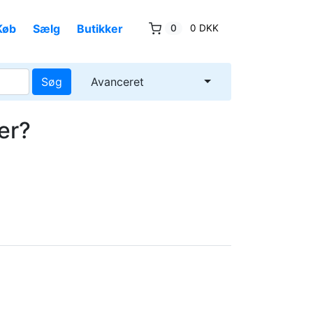
Køb
Sælg
Butikker
0
0 DKK
Søg
Avanceret
er?