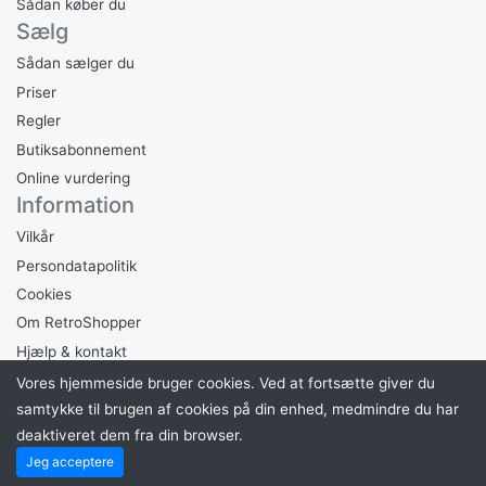
Sådan køber du
Sælg
Sådan sælger du
Priser
Regler
Butiksabonnement
Online vurdering
Information
Vilkår
Persondatapolitik
Cookies
Om RetroShopper
Hjælp & kontakt
Vores hjemmeside bruger cookies. Ved at fortsætte giver du
samtykke til brugen af ​​cookies på din enhed, medmindre du har
deaktiveret dem fra din browser.
Drevet af
BY JOHNSEN
. ©2026 RetroShopper
Jeg acceptere