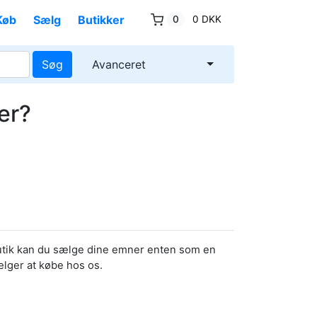
Køb
Sælg
Butikker
0
0 DKK
Søg
Avanceret
er?
butik kan du sælge dine emner enten som en
ælger at købe hos os.