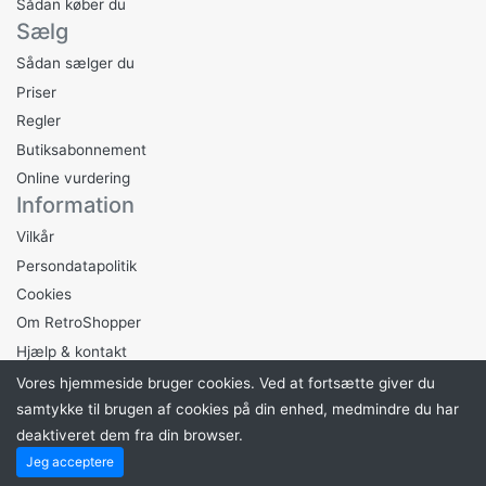
Sådan køber du
Sælg
Sådan sælger du
Priser
Regler
Butiksabonnement
Online vurdering
Information
Vilkår
Persondatapolitik
Cookies
Om RetroShopper
Hjælp & kontakt
Vores hjemmeside bruger cookies. Ved at fortsætte giver du
samtykke til brugen af ​​cookies på din enhed, medmindre du har
deaktiveret dem fra din browser.
Drevet af
BY JOHNSEN
. ©2026 RetroShopper
Jeg acceptere