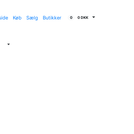
side
Køb
Sælg
Butikker
0
0 DKK