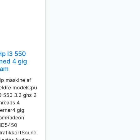
Hp I3 550
med 4 gig
ram
p maskine af
ældre modelCpu
3 550 3.2 ghz 2
hreads 4
erner4 gig
ramRadeon
HD5450
rafikkortSound
laster Audigy