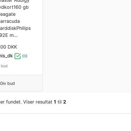
ydkort160 gb
eagate
arracuda
arddiskPhilips
92E m...
400 DKK
mis_dk
(
0
)
 bud
Giv bud
r fundet. Viser resultat
1
til
2