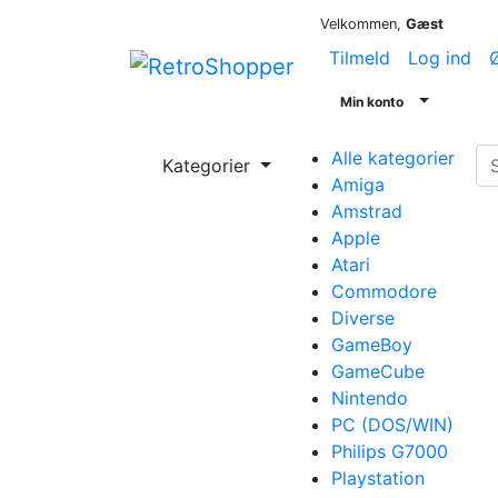
Velkommen,
Gæst
Tilmeld
Log ind
Ø
Min konto
Alle kategorier
Kategorier
Amiga
Amstrad
Apple
Atari
Commodore
Diverse
GameBoy
GameCube
Nintendo
PC (DOS/WIN)
Philips G7000
Playstation