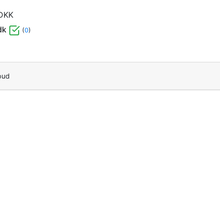
DKK
dk
(
0
)
bud