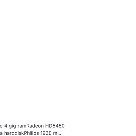
rner4 gig ramRadeon HD5450
 harddiskPhilips 192E m...