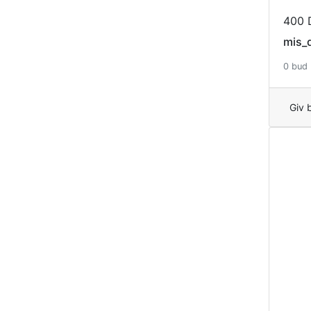
400 
mis_
0 bud
Giv 