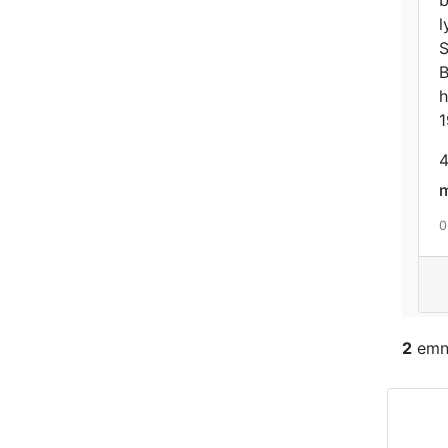
l
S
B
h
1
0
2
emne