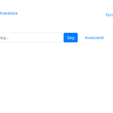
nskeliste
For
Søg
Avanceret