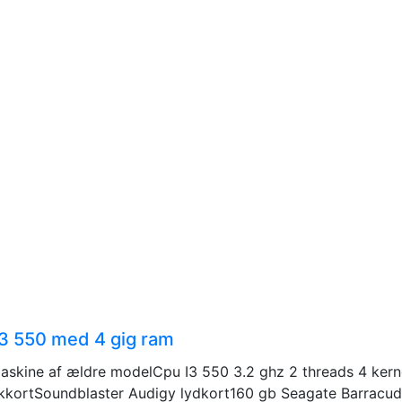
I3 550 med 4 gig ram
askine af ældre modelCpu I3 550 3.2 ghz 2 threads 4 ke
kkortSoundblaster Audigy lydkort160 gb Seagate Barracuda