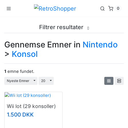
0
Filtrer resultater
Gennemse Emner in
Nintendo
>
Konsol
1
emne fundet.
Toggle Dropdown
Toggle Dropdown
Nyeste Emner
20
Wii lot (29 konsoller)
1.500 DKK