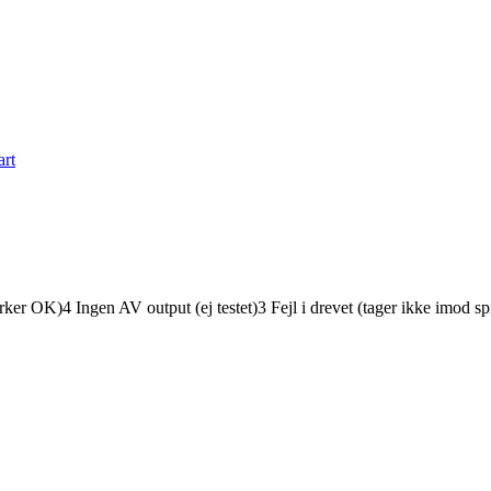
art
er OK)4 Ingen AV output (ej testet)3 Fejl i drevet (tager ikke imod spil