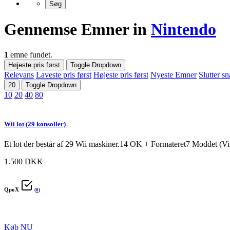
Gennemse Emner in
Nintendo
1
emne fundet.
Højeste pris først
Toggle Dropdown
Relevans
Laveste pris først
Højeste pris først
Nyeste Emner
Slutter sn
20
Toggle Dropdown
10
20
40
80
Wii lot (29 konsoller)
Et lot der består af 29 Wii maskiner.14 OK + Formateret7 Moddet (Virk
1.500 DKK
QpoX
(
0
)
Køb NU