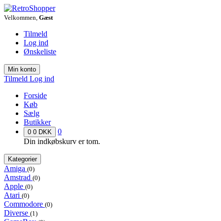
Velkommen,
Gæst
Tilmeld
Log ind
Ønskeliste
Min konto
Tilmeld
Log ind
Forside
Køb
Sælg
Butikker
0
0
0 DKK
Din indkøbskurv er tom.
Kategorier
Amiga
(0)
Amstrad
(0)
Apple
(0)
Atari
(0)
Commodore
(0)
Diverse
(1)