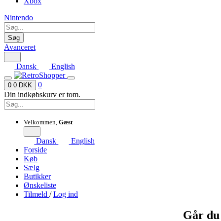
Xbox
Nintendo
Søg
Avanceret
Dansk
English
0
0
0 DKK
Din indkøbskurv er tom.
Velkommen,
Gæst
Dansk
English
Forside
Køb
Sælg
Butikker
Ønskeliste
Tilmeld
/
Log ind
Går du