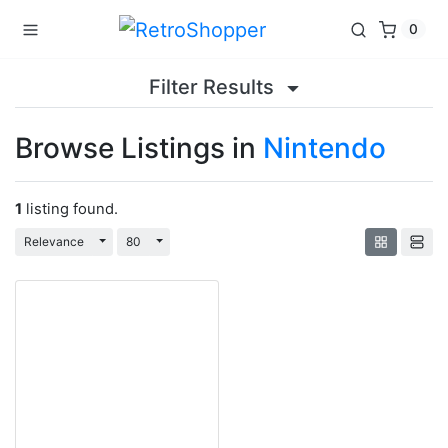
0
Filter Results
Browse Listings in
Nintendo
1
listing found.
Toggle Dropdown
Toggle Dropdown
Relevance
80